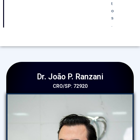
t
o
s
.
Dr. João P. Ranzani
CRO/SP: 72920