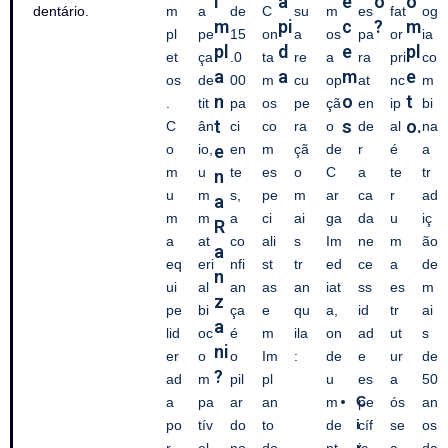
I
á
e
o
o
dentário.
m
a
de
C
su
m
es
fat
og
m
pi
c
?
m
pl
pe
15
on
a
os
pa
or
ia
pl
d
e
pl
et
ça
.0
ta
re
a
ra
pri
co
a
a
m
e
os
de
00
m
cu
op
at
nc
m
n
o
t
.
tit
pa
os
pe
çã
en
ip
bi
t
s
o.
C
ân
ci
co
ra
o
de
al
na
o
io,
e
en
m
çã
de
r
é
a
m
u
te
es
o
C
a
te
tr
n
u
m
s,
pe
m
ar
ca
r
ad
a
m
m
a
ci
ai
ga
da
u
iç
R
a
at
co
ali
s
Im
ne
m
ão
a
eq
eri
nfi
st
tr
ed
ce
a
de
n
ui
al
an
as
an
iat
ss
es
m
z
pe
bi
ça
e
qu
a,
id
tr
ai
a
lid
oc
é
m
ila
on
ad
ut
s
ni
er
o
o
Im
:
de
e
ur
de
?
ad
m
pil
pl
u
es
a
50
C
a
pa
ar
an
m
pe
ós
an
i
po
tív
do
to
de
cíf
se
os
r
r
el,
no
do
nt
ic
a
da