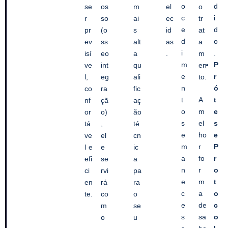
o
d
se
os
m
el
o
c
i
r
so
ai
ec
tr
e
d
pr
(o
s
id
at
d
o
ev
ss
alt
as
a
i
.
isí
eo
a
.
m
m
P
ve
int
qu
en
e
r
l,
eg
ali
to.
n
ó
co
ra
fic
t
A
t
nf
çã
aç
o
m
e
or
o)
ão
s
el
s
tá
,
té
e
ho
e
ve
el
cn
m
r
P
l e
e
ic
a
fo
r
efi
se
a
n
r
o
ci
rvi
pa
e
m
t
en
rá
ra
c
a
o
te.
co
o
e
de
c
m
se
s
sa
o
o
u