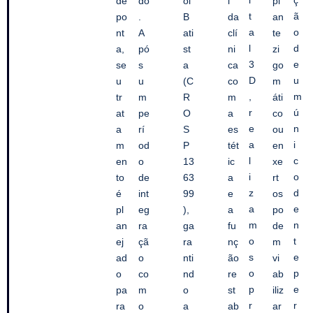
i
ç
de
do
oi
i
pl
t
ã
po
.
B
da
an
a
o
nt
A
ati
clí
te
l
d
a,
pó
st
ni
zi
3
e
se
s
a
ca
go
D
u
u
u
(C
co
m
,
m
tr
m
R
m
áti
r
ú
at
pe
O
a
co
e
n
a
rí
S
es
ou
a
i
m
od
P
tét
en
l
c
en
o
13
ic
xe
i
o
to
de
63
a
rt
z
d
é
int
99
e
os
a
e
pl
eg
),
a
po
m
n
an
ra
ga
fu
de
o
t
ej
çã
ra
nç
m
s
e
ad
o
nti
ão
vi
o
p
o
co
nd
re
ab
p
e
pa
m
o
st
iliz
r
r
ra
o
a
ab
ar